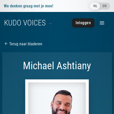
We denken graag met je mee!
NL
EN
info@kudovoices.nl
KUDO VOICES
Inloggen
050 - 85 091 28
050 - 85 091 28
Terug naar bladeren
Michael Ashtiany