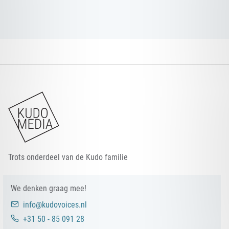
KUDO STUDIO
KUDO MEDIA
KUDO PODCASTS
KUDO VOICES
Trots onderdeel van de Kudo familie
We denken graag mee!
info@kudovoices.nl
+31 50 - 85 091 28