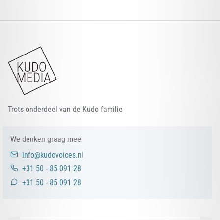
KUDO STUDIO
KUDO MEDIA
KUDO PODCASTS
KUDO VOICES
Trots onderdeel van de Kudo familie
We denken graag mee!
info@kudovoices.nl
+31 50 - 85 091 28
+31 50 - 85 091 28