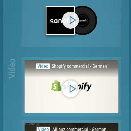
Video
Video
Shopify commercial - German
Video
Allianz commercial - German