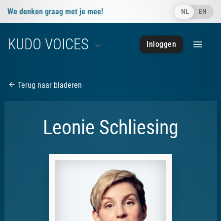
We denken graag met je mee!
NL
EN
info@kudovoices.nl
KUDO VOICES
Inloggen
050 - 85 091 28
050 - 85 091 28
Terug naar bladeren
Leonie Schliesing