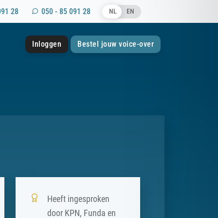
091 28
050 - 85 091 28
NL
EN
Inloggen
Bestel jouw voice-over
Heeft ingesproken
door KPN, Funda en