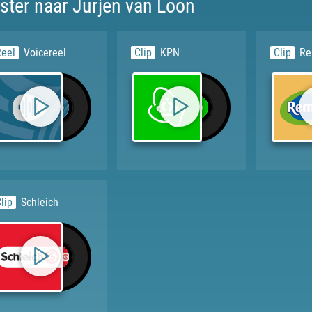
ister naar Jurjen van Loon
Reel
Voicereel
Clip
KPN
Clip
Re
lip
Schleich