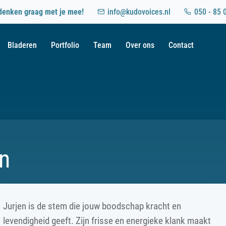
denken graag met je mee!
info@kudovoices.nl
050 - 85 
Bladeren
Portfolio
Team
Over ons
Contact
n
Jurjen is de stem die jouw boodschap kracht en
levendigheid geeft. Zijn frisse en energieke klank maakt