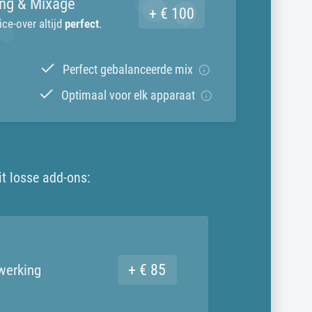
ng & Mixage
+ € 100
ice-over altijd
perfect
.
Perfect gebalanceerde mix
Optimaal voor elk apparaat
it losse add-ons:
+ € 85
werking