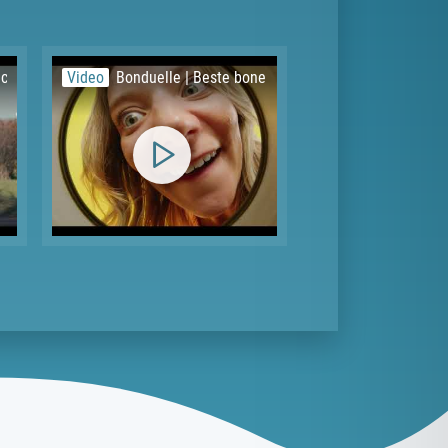
ial Services - Corporate Film
Video
Bonduelle | Beste bonen in blik | Kikkererwten | NL