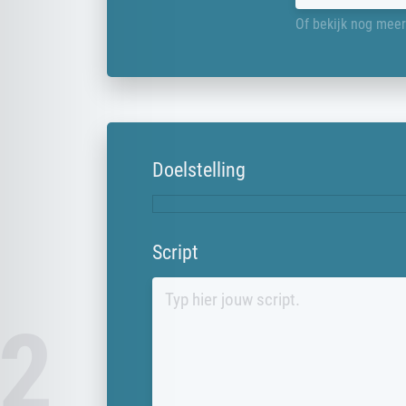
Of bekijk nog me
Doelstelling
Script