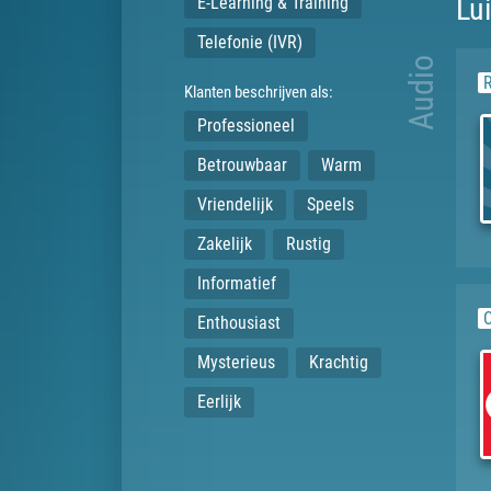
Lu
E-Learning & Training
Telefonie (IVR)
Audio
Klanten beschrijven als:
Professioneel
Betrouwbaar
Warm
Vriendelijk
Speels
Zakelijk
Rustig
Informatief
C
Enthousiast
Mysterieus
Krachtig
Eerlijk