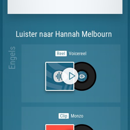
Luister naar Hannah Melbourn
Engels
Reel
Voicereel
Clip
Monzo