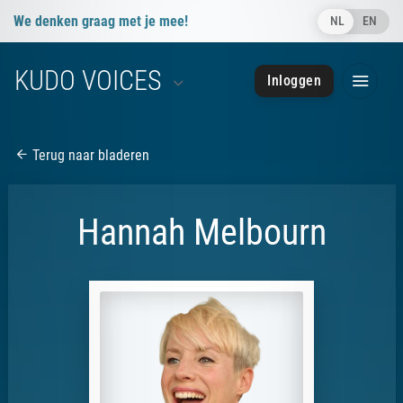
We denken graag met je mee!
NL
EN
info@kudovoices.nl
KUDO VOICES
Inloggen
050 - 85 091 28
050 - 85 091 28
Terug naar bladeren
Hannah Melbourn