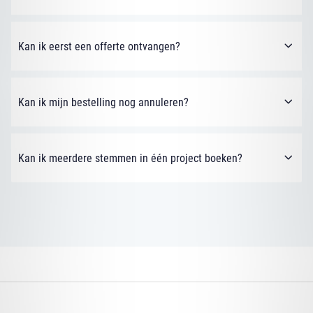
Kan ik eerst een offerte ontvangen?
Kan ik mijn bestelling nog annuleren?
Kan ik meerdere stemmen in één project boeken?
KUDO STUDIO
KUDO MEDIA
KUDO PODCASTS
KUDO VOICES