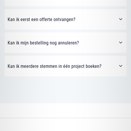
Kan ik eerst een offerte ontvangen?
Kan ik mijn bestelling nog annuleren?
Kan ik meerdere stemmen in één project boeken?
KUDO STUDIO
KUDO MEDIA
KUDO PODCASTS
KUDO VOICES