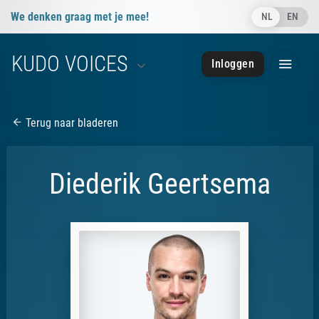
We denken graag met je mee!
NL
EN
info@kudovoices.nl
KUDO VOICES
Inloggen
050 - 85 091 28
050 - 85 091 28
Terug naar bladeren
Diederik Geertsema