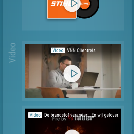
Video
Video
VNN Clientreis
Video
De brandstof verandert…En wij geloven in de to