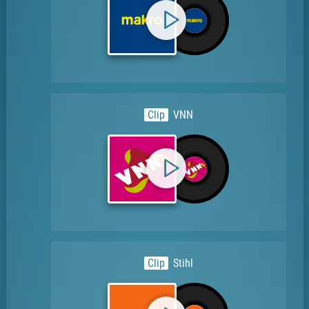
Clip
VNN
Clip
Stihl