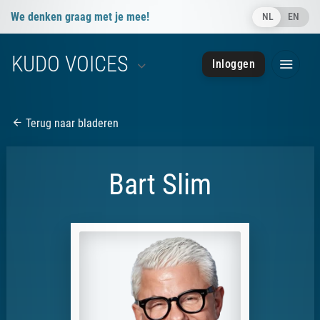
We denken graag met je mee!
NL
EN
info@kudovoices.nl
KUDO VOICES
Inloggen
050 - 85 091 28
050 - 85 091 28
Terug naar bladeren
Bart Slim