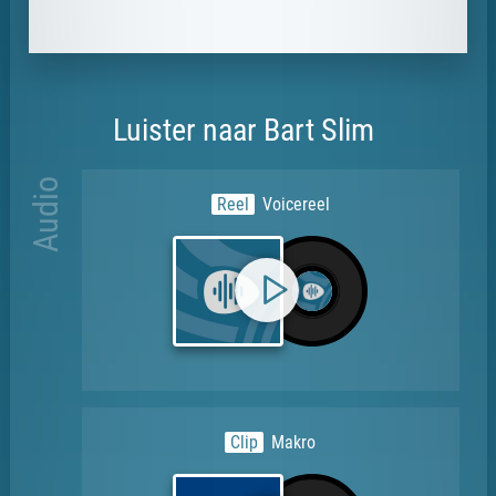
Luister naar Bart Slim
Audio
Reel
Voicereel
Clip
Makro