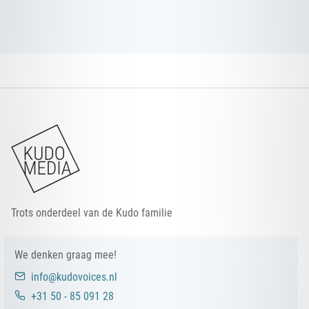
KUDO STUDIO
KUDO MEDIA
KUDO PODCASTS
KUDO VOICES
Trots onderdeel van de Kudo familie
We denken graag mee!
info@kudovoices.nl
+31 50 - 85 091 28