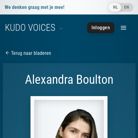
We denken graag met je mee!
NL
EN
info@kudovoices.nl
KUDO VOICES
Inloggen
050 - 85 091 28
050 - 85 091 28
Terug naar bladeren
Alexandra Boulton