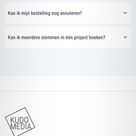
Kan ik mijn bestelling nog annuleren?
Kan ik meerdere stemmen in één project boeken?
KUDO STUDIO
KUDO MEDIA
KUDO PODCASTS
KUDO VOICES